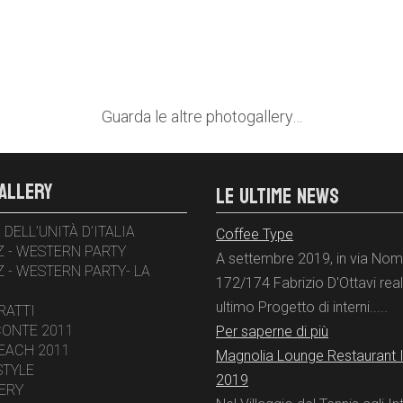
Guarda le altre photogallery…
ALLERY
LE ULTIME NEWS
 DELL’UNITÀ D’ITALIA
Coffee Type
Z - WESTERN PARTY
A settembre 2019, in via No
Z - WESTERN PARTY- LA
172/174 Fabrizio D'Ottavi real
ultimo Progetto di interni.....
RATTI
CONTE 2011
Per saperne di più
EACH 2011
Magnolia Lounge Restaurant I
STYLE
2019
ERY