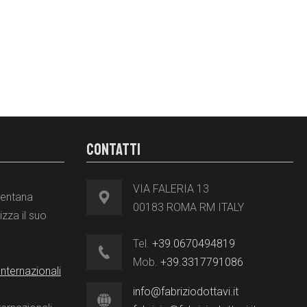
CONTATTI
VIA FALERIA 13
mentana
00183 ROMA RM ITALY
izza il suo
Tel.
+39.0670494819
Mob.
+39.3317791086
nternazionali
info@fabriziodottavi.it