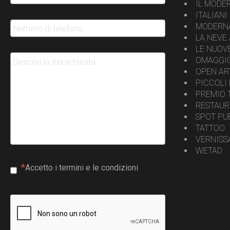
IL MODER
ITALIAN
MODERNA
LA NEVE
LE NUOV
OMAGGI
OPEN AR
PICCOLI
PREMIO 
RESTAUR
SPOT PU
TATTOO
VERNISS
WETAD
Accetto i termini e le condizioni