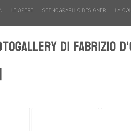
A
LE OPERE
SCENOGRAPHIC DESIGNER
LA CO
otogallery di Fabrizio D'
1