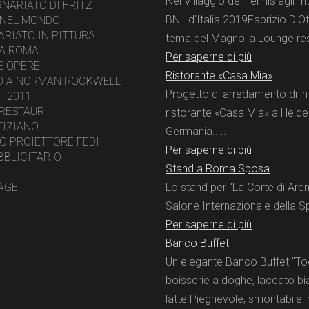
Nel Villaggio del Tennis agli In
NARIATO DI FRITZ
BNL d'Italia 2019Fabrizio D'Ot
I NEL MONDO
RIATO IN PITTURA
tema del Magnolia Lounge rest
 A ROMA
Per saperne di più
E OPERE
Ristorante «Casa Mia»
O A NORMAN ROCKWELL
Progetto di arredamento di int
T 2011
 RESTAURI
ristorante «Casa Mia» a Heide
TIZIANO
Germania.....
O PROIETTORE FEDI
Per saperne di più
BBLICITARIO
Stand a Roma Sposa
AGE
Lo stand per "La Corte di Aren
Salone Internazionale della S
Per saperne di più
Banco Buffet
Un elegante Banco Buffet "Toc
boisserie a doghe, laccato b
latte.Pieghevole, smontabile i