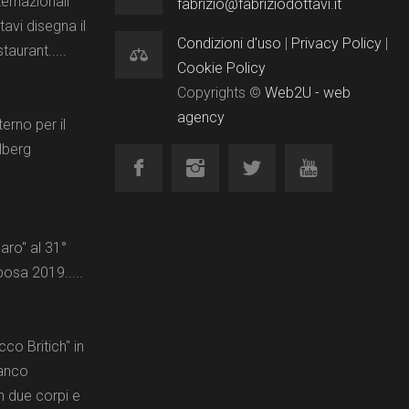
ternazionali
fabrizio@fabriziodottavi.it
tavi disegna il
Condizioni d'uso
|
Privacy Policy
|
aurant.....
Cookie Policy
Copyrights ©
Web2U - web
agency
erno per il
lberg
aro" al 31°
posa 2019.....
co Britich" in
ianco
n due corpi e