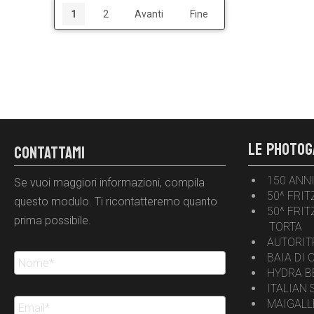
1
2
Avanti
Fine
LE PHOTOG
CONTATTAMI
150 ANNI
Se vuoi maggiori informazioni, compila
50^ FRIT
questo modulo. Ti ricontatteremo quanto
50^ FRIT
prima possibile.
TORTA
AUTORIT
BAIA DI 
HYDRA B
ITALIAN 
MAIGALL