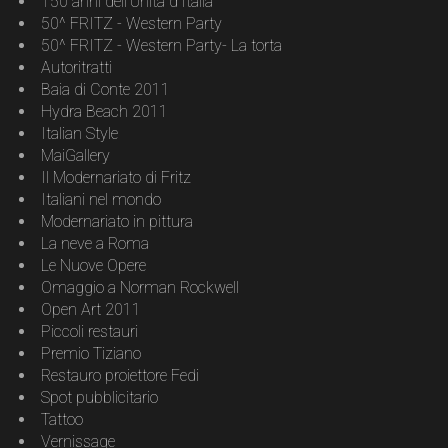
150 anni dell’Unità d’Italia
50^ FRITZ - Western Party
50^ FRITZ - Western Party- La torta
Autoritratti
Baia di Conte 2011
Hydra Beach 2011
Italian Style
MaiGallery
Il Modernariato di Fritz
Italiani nel mondo
Modernariato in pittura
La neve a Roma
Le Nuove Opere
Omaggio a Norman Rockwell
Open Art 2011
Piccoli restauri
Premio Tiziano
Restauro proiettore Fedi
Spot pubblicitario
Tattoo
Vernissage