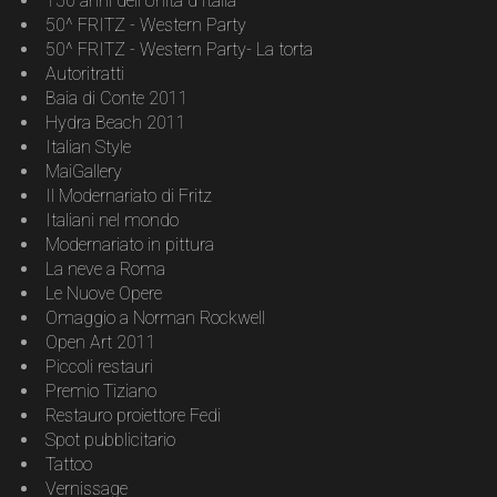
150 anni dell’Unità d’Italia
50^ FRITZ - Western Party
50^ FRITZ - Western Party- La torta
Autoritratti
Baia di Conte 2011
Hydra Beach 2011
Italian Style
MaiGallery
Il Modernariato di Fritz
Italiani nel mondo
Modernariato in pittura
La neve a Roma
Le Nuove Opere
Omaggio a Norman Rockwell
Open Art 2011
Piccoli restauri
Premio Tiziano
Restauro proiettore Fedi
Spot pubblicitario
Tattoo
Vernissage